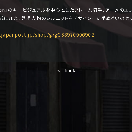
nimation」のキービジュアルを中心としたフレーム切手、アニメ
紙に加え、登場人物のシルエットをデザインした手ぬぐいのセッ
.japanpost.jp/shop/g/gCS8970006902
＜ back